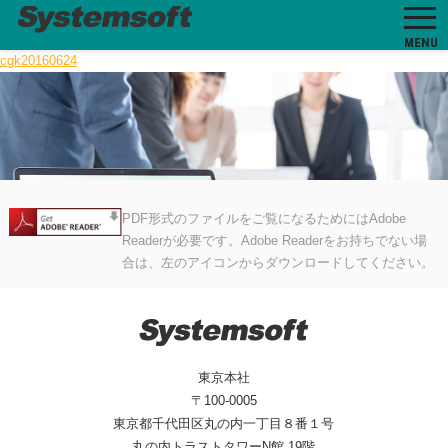
MENU
cgk20160624
PDF形式のファイルをご覧になるためにはAdobe
Readerが必要です。Adobe Readerをお持ちでない場
合は、左のアイコンからダウンロードしてください。
東京本社
〒100-0005
東京都千代田区丸の内一丁目８番１号
丸の内トラストタワーN館 19階