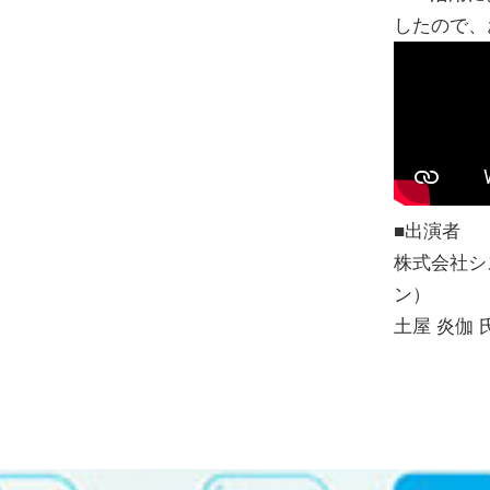
したので、
■出演者
株式会社シス
ン）
土屋 炎伽 