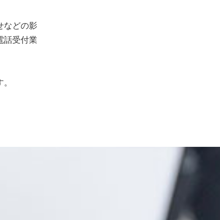
せなどの影
電話受付業
す。