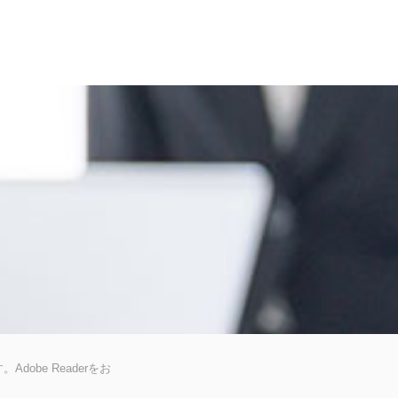
dobe Readerをお