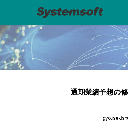
通期業績予想の修正
gyousekish